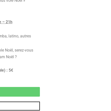
ous vole Noël »
e – 21h
mba, latino, autres
ole Noël, serez-vous
am Noël ?
le) : 5€