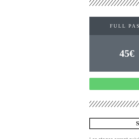
FULL PA
45€