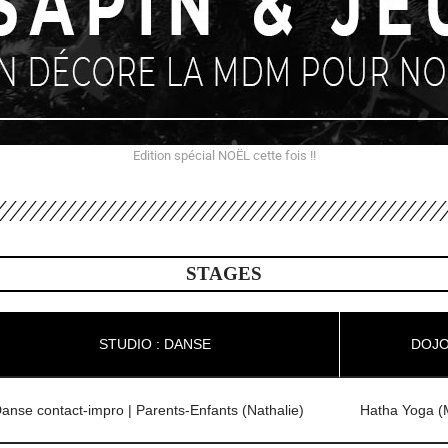
Edition spécial NOËL cette fois !!
STAGES
STUDIO : DANSE
DOJO
anse contact-impro | Parents-Enfants (Nathalie)
Hatha Yoga (