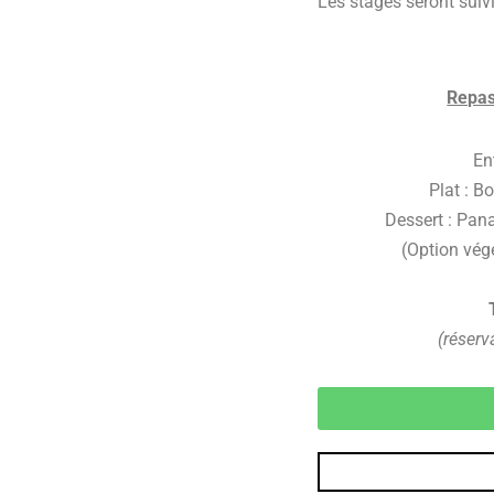
Les stages seront suiv
Repas
En
Plat : B
Dessert : Pan
(Option vég
(réserv