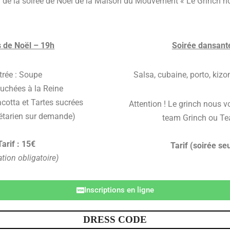
i de la soirée de Noël de la Maison du Mouvement « Le Grinch n
 de Noël – 19h
Soirée dansant
trée : Soupe
Salsa, cubaine, porto, kizo
ouchées à la Reine
acotta et Tartes sucrées
Attention ! Le grinch nous v
étarien sur demande)
team Grinch ou Te
Tarif : 15€
Tarif (soirée seu
ation obligatoire)
Inscriptions en ligne
DRESS CODE