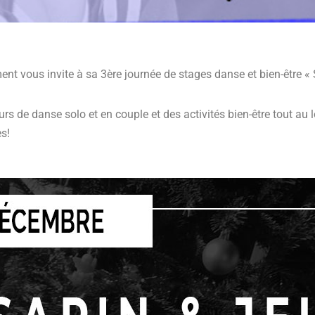
 vous invite à sa 3ère journée de stages danse et bien-être «
 de danse solo et en couple et des activités bien-être tout au lo
es!