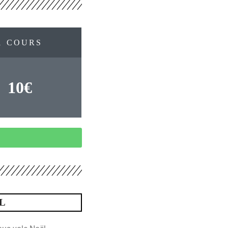
1 COURS
10€
L