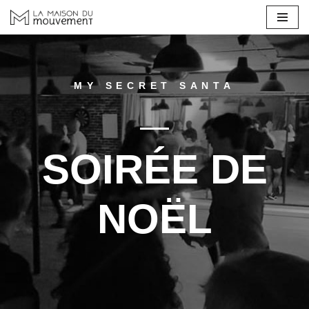
Aller
au
contenu
MY SECRET SANTA
SOIRÉE DE
NOËL