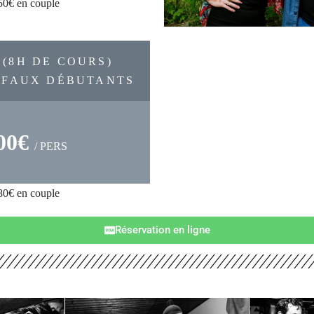
50€ en couple
 (8H DE COURS)
 FAUX DÉBUTANTS
00€
/ PERS
80€ en couple
Réservation en ligne