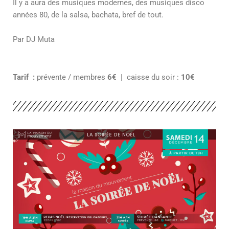
Il y a aura des musiques modernes, des musiques disco
années 80, de la salsa, bachata, bref de tout.
Par DJ Muta
Tarif :
prévente / membres
6€
| caisse du soir :
10€