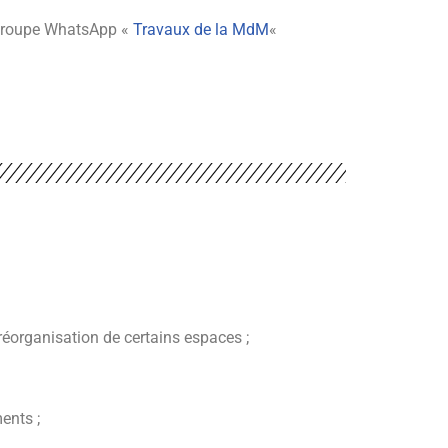
 groupe WhatsApp «
Travaux de la MdM
«
 réorganisation de certains espaces ;
ents ;