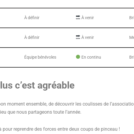
À définir
À venir
Br
À définir
À venir
Mé
Équipe bénévoles
En continu
Br
lus c’est agréable
bon moment ensemble, de découvrir les coulisses de l’association
lieu que nous partageons toute l’année.
à pour reprendre des forces entre deux coups de pinceau !