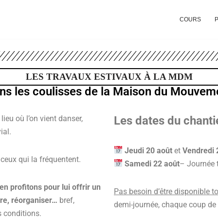
COURS
P
LES TRAVAUX ESTIVAUX À LA MDM
ns les coulisses de la Maison du Mouvem
ieu où l’on vient danser,
Les dates du chanti
ial.
Jeudi 20 août
et
Vendredi 
 ceux qui la fréquentent.
Samedi 22 août
– Journée t
 profitons pour lui offrir un
Pas besoin d’être disponible to
dre, réorganiser…
bref,
demi-journée, chaque coup de
s conditions.