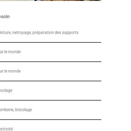
esoin
inture, nettoyage, préparation des supports
ut le monde
ut le monde
icolage
omberie, bricolage
ectricité