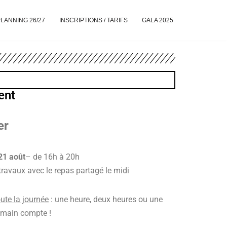
LANNING 26/27
INSCRIPTIONS / TARIFS
GALA 2025
ent
er
21 août
– de 16h à 20h
ravaux avec le repas partagé le midi
ute la journée
: une heure, deux heures ou une
 main compte !