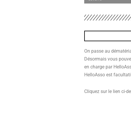
On passe au dématérial
Désormais vous pouvez v
en charge par HelloAsso
HelloAsso est facultatif
Cliquez sur le lien ci-d